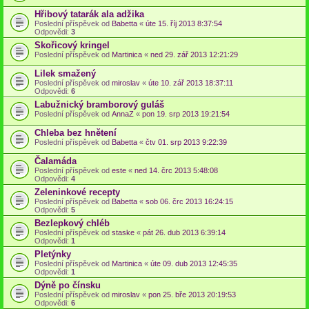
Hřibový tatarák ala adžika
Poslední příspěvek od
Babetta
«
úte 15. říj 2013 8:37:54
Odpovědi:
3
Skořicový kringel
Poslední příspěvek od
Martinica
«
ned 29. zář 2013 12:21:29
Lilek smažený
Poslední příspěvek od
miroslav
«
úte 10. zář 2013 18:37:11
Odpovědi:
6
Labužnický bramborový guláš
Poslední příspěvek od
AnnaZ
«
pon 19. srp 2013 19:21:54
Chleba bez hnětení
Poslední příspěvek od
Babetta
«
čtv 01. srp 2013 9:22:39
Čalamáda
Poslední příspěvek od
este
«
ned 14. črc 2013 5:48:08
Odpovědi:
4
Zeleninkové recepty
Poslední příspěvek od
Babetta
«
sob 06. črc 2013 16:24:15
Odpovědi:
5
Bezlepkový chléb
Poslední příspěvek od
staske
«
pát 26. dub 2013 6:39:14
Odpovědi:
1
Pletýnky
Poslední příspěvek od
Martinica
«
úte 09. dub 2013 12:45:35
Odpovědi:
1
Dýně po čínsku
Poslední příspěvek od
miroslav
«
pon 25. bře 2013 20:19:53
Odpovědi:
6