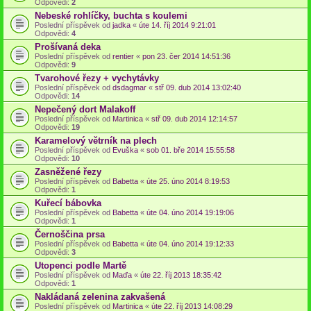
Odpovědi:
2
Nebeské rohlíčky, buchta s koulemi
Poslední příspěvek od
jadka
«
úte 14. říj 2014 9:21:01
Odpovědi:
4
Prošívaná deka
Poslední příspěvek od
rentier
«
pon 23. čer 2014 14:51:36
Odpovědi:
9
Tvarohové řezy + vychytávky
Poslední příspěvek od
dsdagmar
«
stř 09. dub 2014 13:02:40
Odpovědi:
14
Nepečený dort Malakoff
Poslední příspěvek od
Martinica
«
stř 09. dub 2014 12:14:57
Odpovědi:
19
Karamelový větrník na plech
Poslední příspěvek od
Evuška
«
sob 01. bře 2014 15:55:58
Odpovědi:
10
Zasněžené řezy
Poslední příspěvek od
Babetta
«
úte 25. úno 2014 8:19:53
Odpovědi:
1
Kuřecí bábovka
Poslední příspěvek od
Babetta
«
úte 04. úno 2014 19:19:06
Odpovědi:
1
Černoščina prsa
Poslední příspěvek od
Babetta
«
úte 04. úno 2014 19:12:33
Odpovědi:
3
Utopenci podle Martě
Poslední příspěvek od
Maďa
«
úte 22. říj 2013 18:35:42
Odpovědi:
1
Nakládaná zelenina zakvašená
Poslední příspěvek od
Martinica
«
úte 22. říj 2013 14:08:29