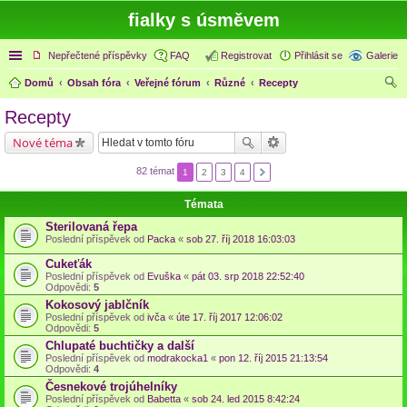
fialky s úsměvem
Rychlé odkazy
Nepřečtené příspěvky
FAQ
Registrovat
Přihlásit se
Galerie
Domů
Obsah fóra
Veřejné fórum
Různé
Recepty
led
Recepty
at
Nové téma
82 témat
1
2
3
4
Témata
Sterilovaná řepa
Poslední příspěvek od
Packa
«
sob 27. říj 2018 16:03:03
Cukeťák
Poslední příspěvek od
Evuška
«
pát 03. srp 2018 22:52:40
Odpovědi:
5
Kokosový jablčník
Poslední příspěvek od
ivča
«
úte 17. říj 2017 12:06:02
Odpovědi:
5
Chlupaté buchtičky a další
Poslední příspěvek od
modrakocka1
«
pon 12. říj 2015 21:13:54
Odpovědi:
4
Česnekové trojúhelníky
Poslední příspěvek od
Babetta
«
sob 24. led 2015 8:42:24