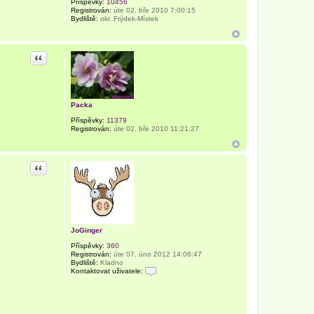
Příspěvky:
10456
Registrován:
úte 02. bře 2010 7:00:15
Bydliště:
okr. Frýdek-Místek
Citace
Packa
Příspěvky:
11379
Registrován:
úte 02. bře 2010 11:21:27
Citace
JoGinger
Příspěvky:
360
Registrován:
úte 07. úno 2012 14:06:47
Bydliště:
Kladno
Kontaktovat uživatele:
K
o
n
t
a