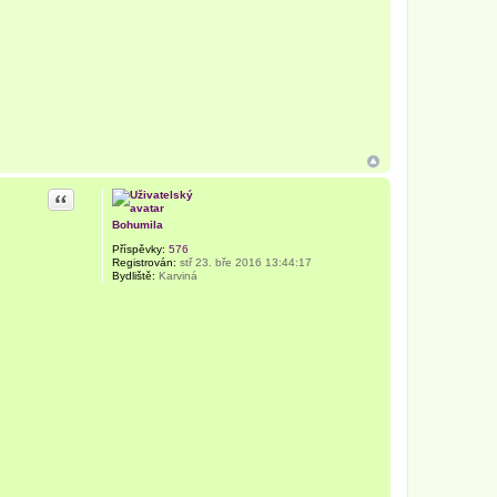
Citace
Bohumila
Příspěvky:
576
Registrován:
stř 23. bře 2016 13:44:17
Bydliště:
Karviná