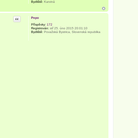
Bydliště:
Karviná
Citace
Pepo
Příspěvky:
172
Registrován:
stř 25. úno 2015 20:01:10
Bydliště:
Považská Bystrica, Slovenská republika