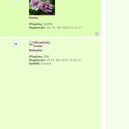
Packa
Příspěvky:
11379
Registrován:
úte 02. bře 2010 11:21:27
Citace
Bohumila
Příspěvky:
576
Registrován:
stř 23. bře 2016 13:44:17
Bydliště:
Karviná