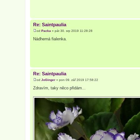
v
e
k
Re: Saintpaulia
od
Packa
»
pát 30. srp 2019 11:28:28
P
ř
Nádherná fialenka.
í
s
p
ě
v
e
k
Re: Saintpaulia
od
JoGinger
»
pon 09. zář 2019 17:58:22
P
ř
Zdravím, taky něco přidám...
í
s
p
ě
v
e
k