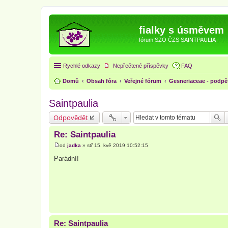
fialky s úsměvem
fórum SZO ČZS SAINTPAULIA
Rychlé odkazy
Nepřečtené příspěvky
FAQ
Domů
Obsah fóra
Veřejné fórum
Gesneriaceae - podpě
Saintpaulia
Odpovědět
Re: Saintpaulia
od
jadka
»
stř 15. kvě 2019 10:52:15
P
ř
Parádní!
í
s
p
ě
v
e
k
Re: Saintpaulia