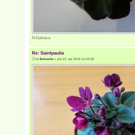
N-Dubrava
Re: Saintpaulia
od
Bohumila
»
pát 23. srp 2019 12:43:39
P
ř
í
s
p
ě
v
e
k