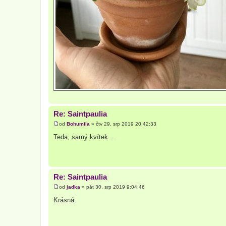
Re: Saintpaulia
od
Bohumila
»
čtv 29. srp 2019 20:42:33
P
ř
Teda, samý kvítek...
í
s
p
ě
v
e
Re: Saintpaulia
k
od
jadka
»
pát 30. srp 2019 9:04:46
P
ř
Krásná.
í
s
p
ě