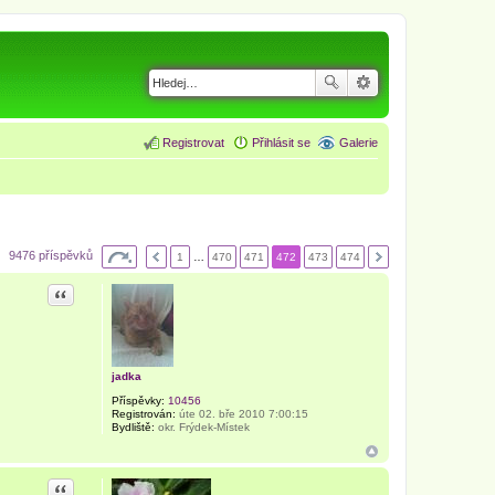
Registrovat
Přihlásit se
Galerie
9476 příspěvků
1
…
470
471
472
473
474
Citace
jadka
Příspěvky:
10456
Registrován:
úte 02. bře 2010 7:00:15
Bydliště:
okr. Frýdek-Místek
Citace