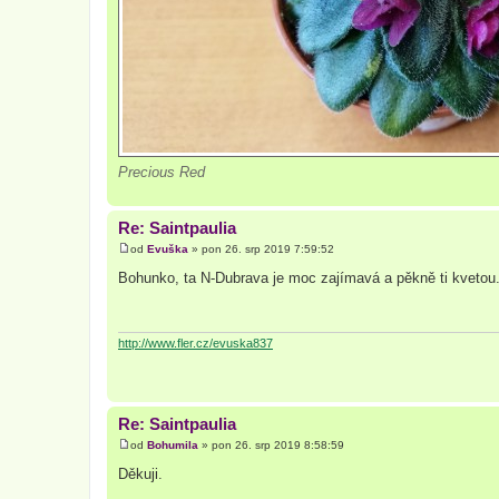
Precious Red
Re: Saintpaulia
od
Evuška
»
pon 26. srp 2019 7:59:52
P
ř
Bohunko, ta N-Dubrava je moc zajímavá a pěkně ti kvetou
í
s
p
ě
v
http://www.fler.cz/evuska837
e
k
Re: Saintpaulia
od
Bohumila
»
pon 26. srp 2019 8:58:59
P
ř
Děkuji.
í
s