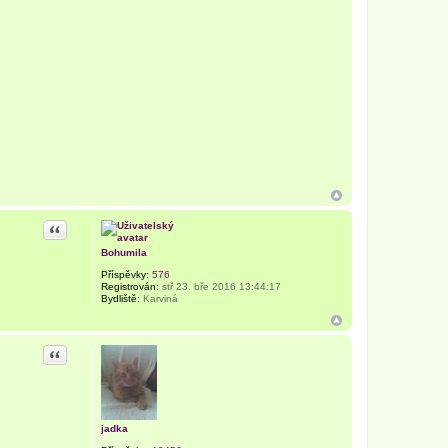
Citace
Bohumila
Příspěvky:
576
Registrován:
stř 23. bře 2016 13:44:17
Bydliště:
Karviná
Citace
jadka