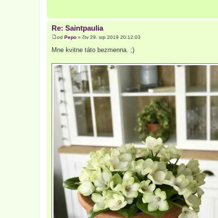
p
ě
v
e
Re: Saintpaulia
k
od
Pepo
»
čtv 29. srp 2019 20:12:03
P
ř
Mne kvitne táto bezmenna. ;)
í
s
p
ě
v
e
k