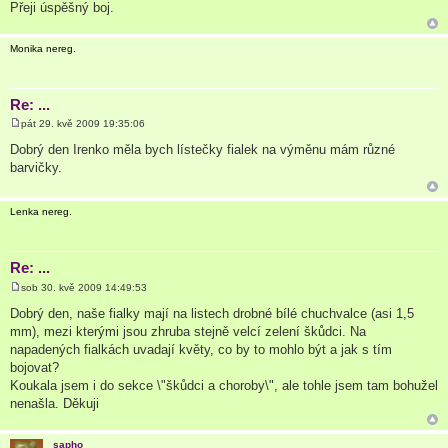
Přeji úspěšný boj.
v
e
k
Monika nereg.
Re: ...
pát 29. kvě 2009 19:35:06
P
ř
Dobrý den Irenko měla bych lístečky fialek na výměnu mám různé
í
barvičky.
s
p
ě
v
Lenka nereg.
e
k
Re: ...
sob 30. kvě 2009 14:49:53
P
ř
Dobrý den, naše fialky mají na listech drobné bílé chuchvalce (asi 1,5
í
mm), mezi kterými jsou zhruba stejně velcí zelení škůdci. Na
s
p
napadených fialkách uvadají květy, co by to mohlo být a jak s tím
ě
bojovat?
v
e
Koukala jsem i do sekce \"škůdci a choroby\", ale tohle jsem tam bohužel
k
nenašla. Děkuji
sapho