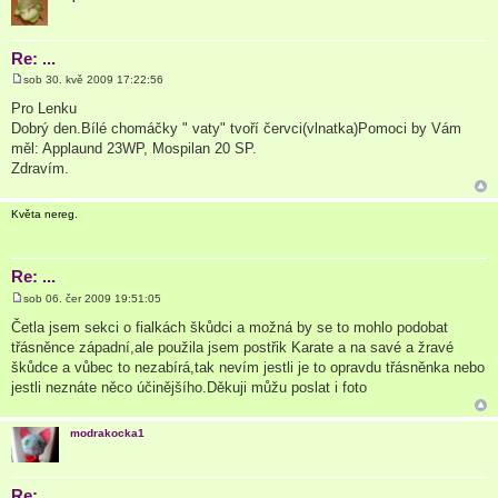
Re: ...
sob 30. kvě 2009 17:22:56
P
ř
Pro Lenku
í
Dobrý den.Bílé chomáčky " vaty" tvoří červci(vlnatka)Pomoci by Vám
s
p
měl: Applaund 23WP, Mospilan 20 SP.
ě
Zdravím.
v
e
k
Květa nereg.
Re: ...
sob 06. čer 2009 19:51:05
P
ř
Četla jsem sekci o fialkách škůdci a možná by se to mohlo podobat
í
třásněnce západní,ale použila jsem postřik Karate a na savé a žravé
s
p
škůdce a vůbec to nezabírá,tak nevím jestli je to opravdu třásněnka nebo
ě
jestli neznáte něco účinějšího.Děkuji můžu poslat i foto
v
e
k
modrakocka1
Re: ...