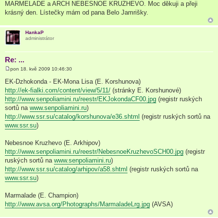
MARMELADE a ARCH NEBESNOE KRUZHEVO. Moc děkuji a přeji
s
p
krásný den. Lístečky mám od pana Belo Jamrišky.
ě
v
e
HankaP
k
administrátor
Re: ...
pon 18. kvě 2009 10:46:30
P
ř
EK-Dzhokonda - EK-Mona Lisa (E. Korshunova)
í
http://ek-fialki.com/content/view/5/11/
(stránky E. Korshunové)
s
p
http://www.senpoliamini.ru/reestr/EKJokondaCF00.jpg
(registr ruských
ě
sortů na
www.senpoliamini.ru
)
v
e
http://www.ssr.su/catalog/korshunova/e36.shtml
(registr ruských sortů na
k
www.ssr.su
)
Nebesnoe Kruzhevo (E. Arkhipov)
http://www.senpoliamini.ru/reestr/NebesnoeKruzhevoSCH00.jpg
(registr
ruských sortů na
www.senpoliamini.ru
)
http://www.ssr.su/catalog/arhipov/a58.shtml
(registr ruských sortů na
www.ssr.su
)
Marmalade (E. Champion)
http://www.avsa.org/Photographs/MarmaladeLrg.jpg
(AVSA)