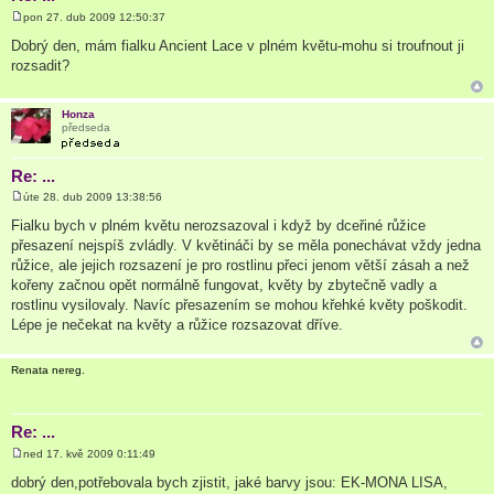
pon 27. dub 2009 12:50:37
P
ř
Dobrý den, mám fialku Ancient Lace v plném květu-mohu si troufnout ji
í
rozsadit?
s
p
ě
v
Honza
e
předseda
k
Re: ...
úte 28. dub 2009 13:38:56
P
ř
Fialku bych v plném květu nerozsazoval i když by dceřiné růžice
í
přesazení nejspíš zvládly. V květináči by se měla ponechávat vždy jedna
s
p
růžice, ale jejich rozsazení je pro rostlinu přeci jenom větší zásah a než
ě
kořeny začnou opět normálně fungovat, květy by zbytečně vadly a
v
e
rostlinu vysilovaly. Navíc přesazením se mohou křehké květy poškodit.
k
Lépe je nečekat na květy a růžice rozsazovat dříve.
Renata nereg.
Re: ...
ned 17. kvě 2009 0:11:49
P
ř
dobrý den,potřebovala bych zjistit, jaké barvy jsou: EK-MONA LISA,
í