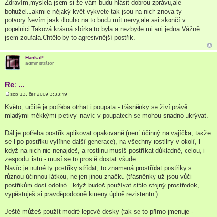
ř
Zdravím,myslela jsem si že vám budu hlásit dobrou zprávu,ale
í
bohužel.Jakmile nějaký květ vykvete tak jsou na nich znova ty
s
p
potvory.Nevím jask dlouho na to budu mít nervy,ale asi skončí v
ě
popelnici.Taková krásná sbírka to byla a nezbyde mi ani jedna.Vážně
v
e
jsem zoufala.Chtělo by to agresivnější postřik.
k
HankaP
administrátor
Re: ...
sob 13. čer 2009 3:33:49
P
ř
Květo, určitě je potřeba otrhat i poupata - třásněnky se živí právě
í
mladými měkkými pletivy, navíc v poupatech se mohou snadno ukrývat.
s
p
ě
Dál je potřeba postřik aplikovat opakovaně (není účinný na vajíčka, takže
v
e
se i po postřiku vylíhne další generace), na všechny rostliny v okolí, i
k
když na nich nic nenajdeš, a rostlinu musíš postříkat důkladně, celou, i
zespodu listů - musí se to prostě dostat všude.
Navíc je nutné ty postřiky střídat, to znamená prostřídat postřiky s
různou účinnou látkou, ne jen jinou značku (třásněnky už jsou vůči
postřikům dost odolné - když budeš používat stále stejný prostředek,
vypěstuješ si pravděpodobně kmeny úplně rezistentní).
Ještě můžeš použít modré lepové desky (tak se to přímo jmenuje -