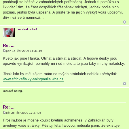
prodávají se běžně v zahradnických potřebách). Jednak ti pomůžou s
likvidací tím, že část dospělých třásněnek odchytí, jednak podle nich
poznáš, jestlis byla úspěšná. A příště tě na jejich výskyt včas upozorní,
dřív než se ti namnoží...
modrakocka1
Re: ...
pon 15. čer 2009 14:31:49
P
ř
Květo jak píše Hanka. Otrhat a stříkat a střídat. A lepové desky jsou
í
opravdu vynikající. pomohly mi i od molic a to jsou taky mrchy neřádský.
s
p
ě
Jinak kdo by měl zájem mám na svých stránkách nabídku přebytků:
v
e
www.africkefialky-saintpaulia.wbs.cz
k
Bicková nereg.
Re: ...
pát 26. čer 2009 17:27:05
P
ř
Prosím,kde je možné koupit květinu achimenes, v Zahrádkáři byly
í
uvedeny vaše stránky. Pěstuji léta fialovou, netušila jsem, že existuje
s