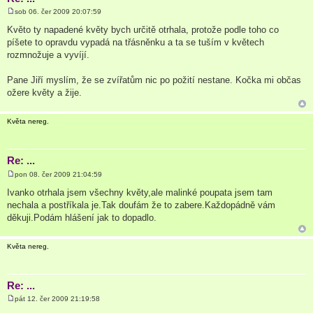
sob 06. čer 2009 20:07:59
P
ř
Květo ty napadené květy bych určitě otrhala, protože podle toho co
í
píšete to opravdu vypadá na třásněnku a ta se tuším v květech
s
p
rozmnožuje a vyvíjí.
ě
v
e
Pane Jiří myslím, že se zvířatům nic po požití nestane. Kočka mi občas
k
ožere květy a žije.
Květa nereg.
Re: ...
pon 08. čer 2009 21:04:59
P
ř
Ivanko otrhala jsem všechny květy,ale malinké poupata jsem tam
í
nechala a postříkala je.Tak doufám že to zabere.Každopádně vám
s
p
děkuji.Podám hlášení jak to dopadlo.
ě
v
e
Květa nereg.
k
Re: ...
pát 12. čer 2009 21:19:58
P