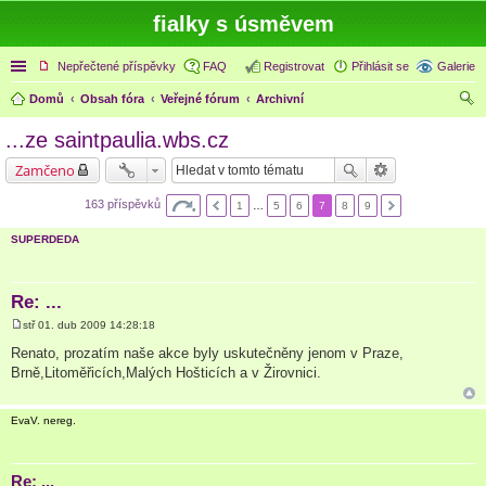
fialky s úsměvem
Rychlé odkazy
Nepřečtené příspěvky
FAQ
Registrovat
Přihlásit se
Galerie
Domů
Obsah fóra
Veřejné fórum
Archivní
led
...ze saintpaulia.wbs.cz
at
Zamčeno
163 příspěvků
1
…
5
6
7
8
9
SUPERDEDA
Re: ...
stř 01. dub 2009 14:28:18
P
ř
Renato, prozatím naše akce byly uskutečněny jenom v Praze,
í
Brně,Litoměřicích,Malých Hošticích a v Žirovnici.
s
p
ě
v
EvaV. nereg.
e
k
Re: ...