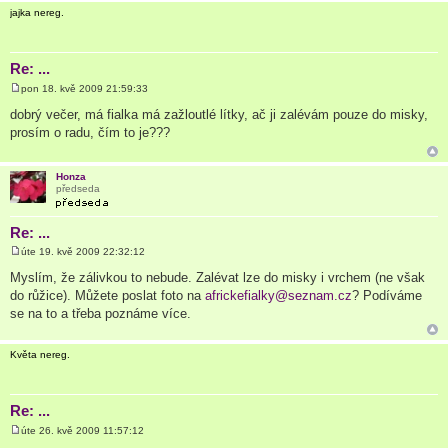
jajka nereg.
Re: ...
pon 18. kvě 2009 21:59:33
P
ř
dobrý večer, má fialka má zažloutlé lítky, ač ji zalévám pouze do misky,
í
prosím o radu, čím to je???
s
p
ě
v
Honza
e
předseda
k
Re: ...
úte 19. kvě 2009 22:32:12
P
ř
Myslím, že zálivkou to nebude. Zalévat lze do misky i vrchem (ne však
í
do růžice). Můžete poslat foto na
africkefialky@seznam.cz
? Podíváme
s
p
se na to a třeba poznáme více.
ě
v
e
Květa nereg.
k
Re: ...
úte 26. kvě 2009 11:57:12
P