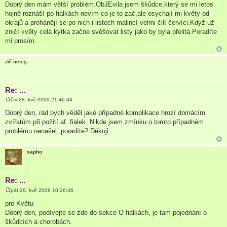
ř
Dobrý den mám větší problém.ObJEvila jsem škůdce,který se mi letos
í
hojně roznáší po fialkách nevím co je to zač,ale osychají mi květy od
s
p
okrajů a prohánějí se po nich i listech malincí velmi čilí červíci.Když už
ě
zničí květy celá kytka začne svěšovat listy jako by byla přelitá.Poradíte
v
e
mi prosím.
k
Jiří nereg.
Re: ...
čtv 28. kvě 2009 21:46:34
P
ř
Dobrý den, rád bych věděl jaké případné komplikace hrozí domácím
í
zvířatům při požití af. fialek. Nikde jsem zmínku o tomto případném
s
p
problému nenašel, poradíte? Děkuji.
ě
v
e
sapho
k
Re: ...
pát 29. kvě 2009 10:26:46
P
ř
pro Květu
í
Dobrý den, podívejte se zde do sekce O fialkách, je tam pojednání o
s
p
škůdcích a chorobách.
ě