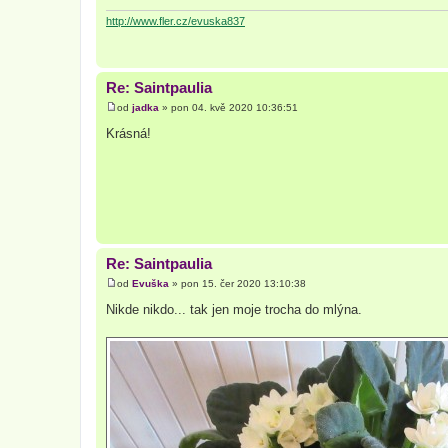
ě
v
http://www.fler.cz/evuska837
e
k
Re: Saintpaulia
od
jadka
»
pon 04. kvě 2020 10:36:51
P
ř
Krásná!
í
s
p
ě
v
e
k
Re: Saintpaulia
od
Evuška
»
pon 15. čer 2020 13:10:38
P
ř
Nikde nikdo... tak jen moje trocha do mlýna.
í
s
p
ě
v
e
k