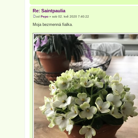
Re: Saintpaulia
od
Pepo
»
sob 02. kvě 2020 7:40:22
P
ř
Moja bezmenná fialka.
í
s
p
ě
v
e
k