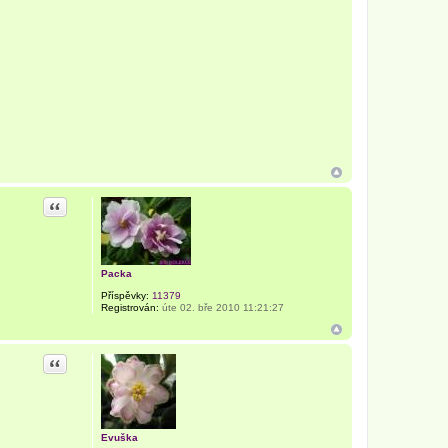
Citace
Packa
Příspěvky:
11379
Registrován:
úte 02. bře 2010 11:21:27
Citace
Evuška