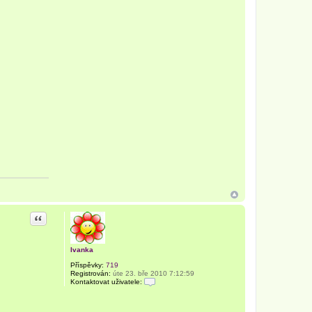
Citace
Ivanka
Příspěvky:
719
Registrován:
úte 23. bře 2010 7:12:59
Kontaktovat uživatele:
K
o
n