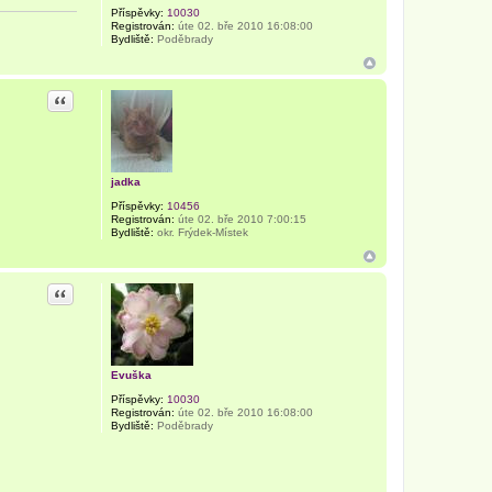
Příspěvky:
10030
Registrován:
úte 02. bře 2010 16:08:00
Bydliště:
Poděbrady
Citace
jadka
Příspěvky:
10456
Registrován:
úte 02. bře 2010 7:00:15
Bydliště:
okr. Frýdek-Místek
Citace
Evuška
Příspěvky:
10030
Registrován:
úte 02. bře 2010 16:08:00
Bydliště:
Poděbrady