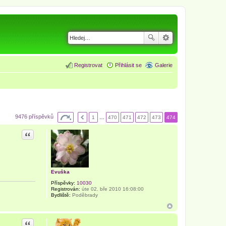
Registrovat
Přihlásit se
Galerie
9476 příspěvků
1
…
470
471
472
473
474
Citace
Evuška
Příspěvky:
10030
Registrován:
úte 02. bře 2010 16:08:00
Bydliště:
Poděbrady
Citace