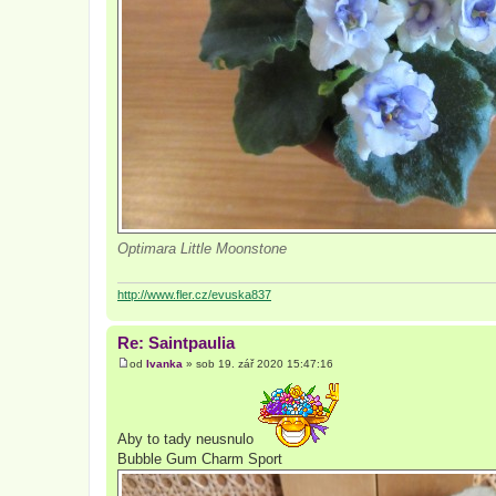
Optimara Little Moonstone
http://www.fler.cz/evuska837
Re: Saintpaulia
od
Ivanka
»
sob 19. zář 2020 15:47:16
P
ř
í
s
p
Aby to tady neusnulo
ě
v
Bubble Gum Charm Sport
e
k