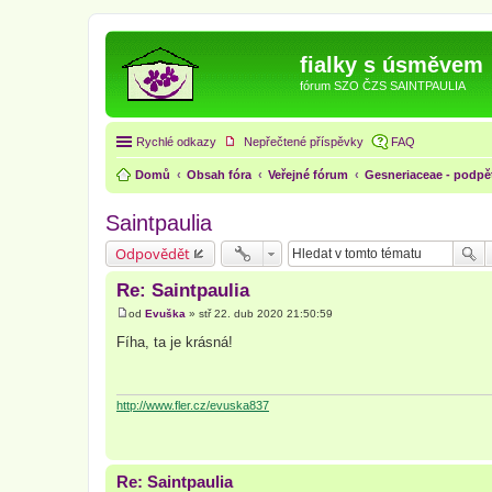
fialky s úsměvem
fórum SZO ČZS SAINTPAULIA
Rychlé odkazy
Nepřečtené příspěvky
FAQ
Domů
Obsah fóra
Veřejné fórum
Gesneriaceae - podpě
Saintpaulia
Odpovědět
Re: Saintpaulia
od
Evuška
»
stř 22. dub 2020 21:50:59
P
ř
Fíha, ta je krásná!
í
s
p
ě
v
http://www.fler.cz/evuska837
e
k
Re: Saintpaulia