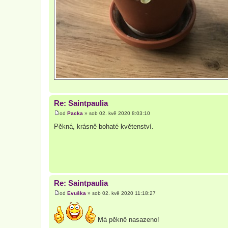
Re: Saintpaulia
od
Packa
»
sob 02. kvě 2020 8:03:10
P
ř
Pěkná, krásně bohaté květenství.
í
s
p
ě
v
e
k
Re: Saintpaulia
od
Evuška
»
sob 02. kvě 2020 11:18:27
P
ř
í
s
Má pěkně nasazeno!
p