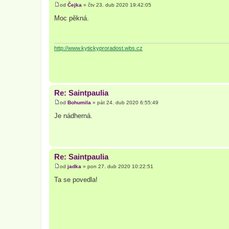
od
Čejka
»
čtv 23. dub 2020 19:42:05
P
ř
Moc pěkná.
í
s
p
ě
v
http://www.kytickyproradost.wbs.cz
e
k
Re: Saintpaulia
od
Bohumila
»
pát 24. dub 2020 6:55:49
P
ř
Je nádherná.
í
s
p
ě
v
e
Re: Saintpaulia
k
od
jadka
»
pon 27. dub 2020 10:22:51
P
ř
Ta se povedla!
í
s
p
ě
v
e
k