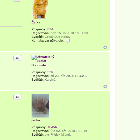
Čejka
Příspěvky:
824
Registrován:
pon 15. lis 2010 18:01:53
Bydliště:
Český Dub Hodky
Kontaktovat uživatele:
K
o
n
t
Citace
a
k
Bohumila
t
o
Příspěvky:
576
v
Registrován:
stř 23. bře 2016 13:44:17
a
Bydliště:
Karviná
t
u
ž
i
Citace
v
a
t
e
l
e
Č
jadka
e
j
Příspěvky:
10456
k
Registrován:
úte 02. bře 2010 7:00:15
a
Bydliště:
okr. Frýdek-Místek